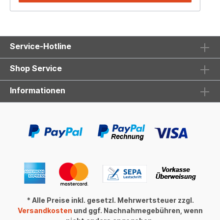
Kreuzgriffe Regulierventil stufenlos Eckform 1/2" x
3/4" Rücklaufverschraubung Eckform 1/2" x 3/4"
Verschraubungssatz 16x2mm Mehrschichtrohr und
für 15x1mm Kupferrohr NICHT voreinstellbar
Einsatzbereich: als Bad- oder Raumheizkörper
Service-Hotline
NICHT für Elektrobetrieb geeignet für Anschluss an
Zentralheizung geeignet Lieferumfang: Heizkörper
in stabiler Verpackung inkl. Wandhalter Blind- und
Shop Service
Entlüftungsstopfen Anschlussgarnitur Kreuzgriff
verchromt Hinweis: alle Modelle und Ausführungen
Informationen
werden direkt auf Kundenwunsch beim Hersteller
beauftragt (Lieferzeit 5-8 Wochen) im August und
Weihnachten sind Betriebsferien (die Lieferzeit kann
sich dadurch verlängern) galvanisch verchromt auf
Anfrage
* Alle Preise inkl. gesetzl. Mehrwertsteuer zzgl.
Versandkosten
und ggf. Nachnahmegebühren, wenn