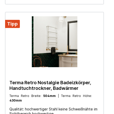
Gussheizkörper in stabiler Verpackung inkl.
Wandhalter oder auf Standfüsse Blind- und
Entlüftungsstopfen Hinweis: alle Modelle und
Ausführungen werden direkt auf Kundenwunsch
beim Hersteller beauftragt (Lieferzeit 5-8 Wochen)
Tipp
im August und Weihnachten sind Betriebsferien (die
Lieferzeit kann sich dadurch verlängern)
Terma Retro Nostalgie Badeizkörper,
Handtuchtrockner, Badwärmer
Terma Retro Breite:
504mm
| Terma Retro Höhe:
430mm
Qualität: hochwertiger Stahl keine Schweißnähte im
Sichtbereich hochwertige