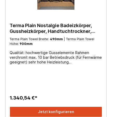
Terma Plain Nostalgie Badeizkörper,
Gussheizkörper, Handtuchtrockner,
viele Größen
Terma Plain Towel Breite:
490mm
| Terma Plain Towel
Höhe:
900mm
Qualität: hochwertige Gusselemente Rahmen
verchromt max. 10 bar Betriebsdruck (für Fernwärme
geeignet) sehr hohe Heizleistung
Betreibestemperatur max. 95°C Heizleistung nach
EN442-1:2014 Design: bestehend aus 3- 7
Gusselementen seiltiche Anschlüsse links und rechts
welche nach hinten und nach unten angeschlossen
werden können 2-lagig zeitloses Design große
Farbauswahl (gegen Aufpreis) 2 Handtuchbügel bei
1200mm Höhe Gestell immer verchromt (nur
1.340,54 €*
Gussglieder in verschiedenen Farben möglich)
Einsatzbereich: als Bad- oder Raumheizkörper
NICHT für Elektrobetrieb geeignet für Anschluss an
Jetzt konfigurieren
Zentralheizung geeignet Lieferumfang: