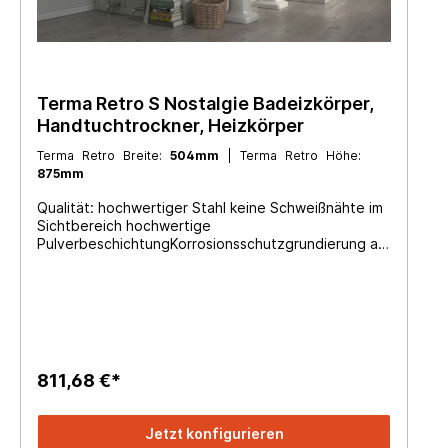
Weihnachten sind Betriebsferien (die Lieferzeit kann
sich dadurch verlängern) galvanisch verchromt auf
Anfrage
Terma Retro S Nostalgie Badeizkörper,
Handtuchtrockner, Heizkörper
Terma Retro Breite:
504mm
| Terma Retro Höhe:
875mm
Qualität: hochwertiger Stahl keine Schweißnähte im
Sichtbereich hochwertige
PulverbeschichtungKorrosionsschutzgrundierung als
KTL-Lackierung (nicht bei verchromten Heizkörpern
möglich) max. 10 bar Betriebsdruck (für Fernwärme
geeignet) hohe Heizleistung Betreibestemperatur
max. 95°C Heizleistung nach EN442-1:2014 Design:
bestehend aus 3- 6 Querstreben bodenstehend
seiltiche Anschlüsse links und rechts welche nach
hinten und unten angeschlossen werden können 1-
811,68 €*
lagig zeitloses Design große Farbauswahl inkl.
Ventilset mit Klemmverschraubungen (immer
verchromt) Ventilgarnitur: zur Verwendeung an
Jetzt konfigurieren
Heizkörpern mit Vor- und Rücklaufanschluss Eckform